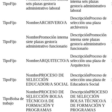
interna seis plazas
Fijo
seis plazas gestor/a
gestor/a administrativo
administrativo laboral
laboral
Proceso de
Fijo
ARCHIVERO/A
selección una plaza
archivero/a
Promoción
Promoción interna
interna siete plazas
Fijo
siete plazas gestor/a
gestor/a administrativo
administrativo funcionario
funcionario
Proceso de
Fijo
ARQUITECTO/A
selección una plaza de
Arquitecto/a
PROCESO DE
Proceso de
Fijo
SELECCIÓN
selección una plaza de
EDUCADOR/A SOCIAL
Educador/a Social
PROCESO DE
PROCESO
SELECCIÓN BOLSA
DE SELECCIÓN
Bolsa de
TÉCNICO/A DE
BOLSA TÉCNICO/A
trabajo
FORMACIÓN Y
DE FORMACIÓN Y
PROGRAMAS
PROGRAMAS