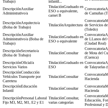
Trabajo)
infantil...
Graduado en
Auxiliar
A
ESO o equivalente,
Administrativo/a
de Camuñas (T
carnet B
M
Arquitecto/a
Arquitectura
de Servicios de
(Bolsa de Trabajo)
(Toledo)
Auxiliar
A
Graduado en
Administrativo/a (Bolsa de
de LLanos del 
ESO o equivalente
Trabajo)
(Ciudad Real)
A
Secretario/a
Consultar
de Mota del C
(Bolsa de Trabajo)
(Cuenca)
Oficial/a
Graduado en
A
Servicios Varios
ESO
de Talayuelas 
Conducción
M
Vehículos Transporte por
Consultar
Hacienda
Carretera
Educación
M
Consultar
Infantil
Hacienda
M
Personal Laboral
Consultar,
Educación, Fo
Fijo M3, M2, M1, E2 y E1
varias categorías
Profesional y 