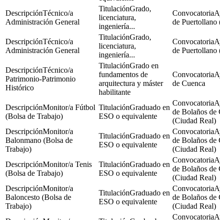
Grado,
Técnico/a
A
licenciatura,
Administración General
de Puertollano
ingeniería...
Grado,
Técnico/a
A
licenciatura,
Administración General
de Puertollano
ingeniería...
Grado en
Técnico/a
fundamentos de
A
Patrimonio-Patrimonio
arquitectura y máster
de Cuenca
Histórico
habilitante
A
Monitor/a Fútbol
Graduado en
de Bolaños de 
(Bolsa de Trabajo)
ESO o equivalente
(Ciudad Real)
Monitor/a
A
Graduado en
Balonmano (Bolsa de
de Bolaños de 
ESO o equivalente
Trabajo)
(Ciudad Real)
A
Monitor/a Tenis
Graduado en
de Bolaños de 
(Bolsa de Trabajo)
ESO o equivalente
(Ciudad Real)
Monitor/a
A
Graduado en
Baloncesto (Bolsa de
de Bolaños de 
ESO o equivalente
Trabajo)
(Ciudad Real)
A