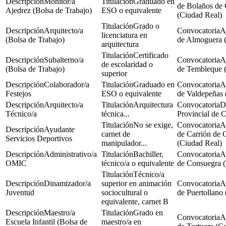
Monitor/a
Graduado en
de Bolaños de 
Ajedrez (Bolsa de Trabajo)
ESO o equivalente
(Ciudad Real)
Grado o
Arquitecto/a
A
licenciatura en
(Bolsa de Trabajo)
de Almoguera (
arquitectura
Certificado
Subalterno/a
A
de escolaridad o
(Bolsa de Trabajo)
de Tembleque 
superior
Colaborador/a
Graduado en
A
Festejos
ESO o equivalente
de Valdepeñas 
Arquitecto/a
Arquitectura
D
Técnico/a
técnica...
Provincial de 
No se exige,
A
Ayudante
carnet de
de Carrión de 
Servicios Deportivos
manipulador...
(Ciudad Real)
Administrativo/a
Bachiller,
A
OMIC
técnico/a o equivalente
de Consuegra (
Técnico/a
Dinamizador/a
superior en animación
A
Juventud
sociocultural o
de Puertollano
equivalente, carnet B
Maestro/a
Grado en
A
Escuela Infantil (Bolsa de
maestro/a en