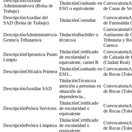
Auxiliar
Graduado en
A
Administrativo/a (Bolsa de
ESO o equivalente
de Casas de Ve
Trabajo)
Auxiliar del
A
Consultar
SAD (Bolsa de Trabajo)
de Fuensalida 
O
Administrativo/a-
Bachiller o
Autónomo de G
Gestor/a Tributario/a
técnico/a
Tributaria y R
Cuenca
Certificado
A
Operario/a Punto
de escolaridad o
de Calzada de 
Limpio
equivalente, carnet B
(Ciudad Real)
Graduado en
A
Oficial/a Primera
ESO...
de Recas (Tole
Técnico/a
atención a personas en
A
Auxiliar SAD
situación de
de Recas (Tole
dependencia...
Certificado
A
Peón/a Servicios
de escolaridad o
de Recas (Tole
equivalente
Certificado
A
Peón/a Limpieza
de escolaridad o
de Recas (Tole
equivalente