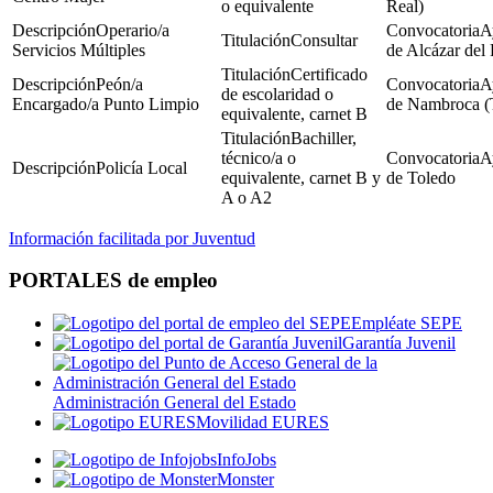
o equivalente
Real)
Operario/a
A
Consultar
Servicios Múltiples
de Alcázar del
Certificado
Peón/a
A
de escolaridad o
Encargado/a Punto Limpio
de Nambroca (
equivalente, carnet B
Bachiller,
técnico/a o
A
Policía Local
equivalente, carnet B y
de Toledo
A o A2
Información facilitada por Juventud
PORTALES de empleo
Empléate SEPE
Garantía Juvenil
Administración General del Estado
Movilidad EURES
InfoJobs
Monster