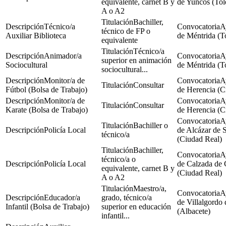
equivalente, carnet B y
de Yuncos (Tol
A o A2
Bachiller,
Técnico/a
A
técnico de FP o
Auxiliar Biblioteca
de Méntrida (T
equivalente
Técnico/a
Animador/a
A
superior en animación
Sociocultural
de Méntrida (T
sociocultural...
Monitor/a de
A
Consultar
Fútbol (Bolsa de Trabajo)
de Herencia (C
Monitor/a de
A
Consultar
Karate (Bolsa de Trabajo)
de Herencia (C
A
Bachiller o
Policía Local
de Alcázar de 
técnico/a
(Ciudad Real)
Bachiller,
A
técnico/a o
Policía Local
de Calzada de 
equivalente, carnet B y
(Ciudad Real)
A o A2
Maestro/a,
A
Educador/a
grado, técnico/a
de Villalgordo 
Infantil (Bolsa de Trabajo)
superior en educación
(Albacete)
infantil...