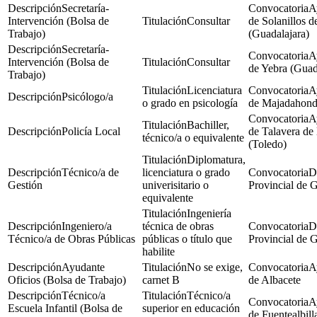
Secretaría-
A
Intervención (Bolsa de
Consultar
de Solanillos 
Trabajo)
(Guadalajara)
Secretaría-
A
Intervención (Bolsa de
Consultar
de Yebra (Guad
Trabajo)
Licenciatura
A
Psicólogo/a
o grado en psicología
de Majadahond
A
Bachiller,
Policía Local
de Talavera de 
técnico/a o equivalente
(Toledo)
Diplomatura,
Técnico/a de
licenciatura o grado
D
Gestión
univerisitario o
Provincial de 
equivalente
Ingeniería
Ingeniero/a
técnica de obras
D
Técnico/a de Obras Públicas
públicas o título que
Provincial de 
habilite
Ayudante
No se exige,
A
Oficios (Bolsa de Trabajo)
carnet B
de Albacete
Técnico/a
Técnico/a
A
Escuela Infantil (Bolsa de
superior en educación
de Fuentealbill