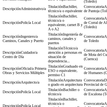
(Toledo)
Bachiller,
A
Administrativo/a
técnico/a o equivalente
de Pantoja (To
Bachiller,
A
técnico/a o
Policía Local
de Corral de A
equivalente, carnet B y
(Toledo)
A o A2
Ingeniería de
Ingeniero/a
A
caminos, canales y
Caminos, Canales y Puerto
de Toledo
puertos
Técnico/a
A
Cuidador/a
atención a personas en
de Mota del C
Centro de Día
situación de
(Cuenca)
dependencia...
Graduado en
Oficial/a Primera
A
ESO o equivalente,
Obras y Servicios Múltiples
de Humanes (G
permiso C1
Arquitectura
D
Arquitecto/a
o grado en arquitectura
Provincial de 
Bachiller o
A
Policía Local
técnico/a
de Escalona (T
Bachiller,
técnico/a o
A
Policía Local