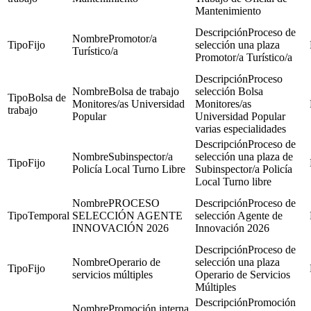
Mantenimiento
Proceso de
Promotor/a
Fijo
selección una plaza
Turístico/a
Promotor/a Turístico/a
Proceso
Bolsa de trabajo
selección Bolsa
Bolsa de
Monitores/as Universidad
Monitores/as
trabajo
Popular
Universidad Popular
varias especialidades
Proceso de
Subinspector/a
selección una plaza de
Fijo
Policía Local Turno Libre
Subinspector/a Policía
Local Turno libre
PROCESO
Proceso de
Temporal
SELECCIÓN AGENTE
selección Agente de
INNOVACIÓN 2026
Innovación 2026
Proceso de
Operario de
selección una plaza
Fijo
servicios múltiples
Operario de Servicios
Múltiples
Promoción
Promoción interna