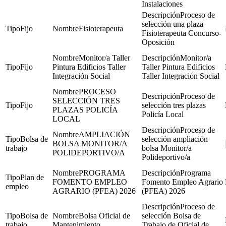
Instalaciones
Proceso de
selección una plaza
Fijo
Fisioterapeuta
Fisioterapeuta Concurso-
Oposición
Monitor/a Taller
Monitor/a
Fijo
Pintura Edificios Taller
Taller Pintura Edificios
Integración Social
Taller Integración Social
PROCESO
Proceso de
SELECCIÓN TRES
Fijo
selección tres plazas
PLAZAS POLICÍA
Policía Local
LOCAL
Proceso de
AMPLIACIÓN
Bolsa de
selección ampliación
BOLSA MONITOR/A
trabajo
bolsa Monitor/a
POLIDEPORTIVO/A
Polideportivo/a
PROGRAMA
Programa
Plan de
FOMENTO EMPLEO
Fomento Empleo Agrario
empleo
AGRARIO (PFEA) 2026
(PFEA) 2026
Proceso de
Bolsa de
Bolsa Oficial de
selección Bolsa de
trabajo
Mantenimiento
Trabajo de Oficial de