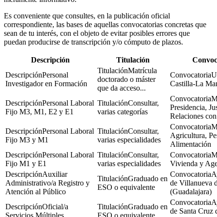
Es conveniente que consultes, en la publicación oficial
correspondiente, las bases de aquellas convocatorias concretas que
sean de tu interés, con el objeto de evitar posibles errores que
puedan producirse de transcripción y/o cómputo de plazos.
Descripción
Titulación
Convoc
Matrícula
Personal
U
doctorado o máster
Investigador en Formación
Castilla-La Ma
que da acceso...
M
Personal Laboral
Consultar,
Presidencia, Jus
Fijo M3, M1, E2 y E1
varias categorías
Relaciones con
M
Personal Laboral
Consultar,
Agricultura, Pe
Fijo M3 y M1
varias especialidades
Alimentación
Personal Laboral
Consultar,
M
Fijo M1 y E1
varias especialidades
Vivienda y Ag
Auxiliar
A
Graduado en
Administrativo/a Registro y
de Villanueva d
ESO o equivalente
Atención al Público
(Guadalajara)
A
Oficial/a
Graduado en
de Santa Cruz 
Servicios Múltiples
ESO o equivalente