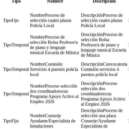
Tipo
Nombre
Descripción
Proceso de
Proceso de
Fijo
selección cuatro plazas
selección cuatro plazas
Policía Local
Policía Local
Proceso de
Proceso de
selección Bolsa
selección Bolsa Profesor/a
Temporal
Profesor/a de piano y
de piano y lenguaje
lenguaje musical Escuela
musical Escuela de Música
de Música
Comisión
Convocatoria
Temporal
Servicios 4 puestos policía
Comisión servicios 4
local
puestos policía local
Proceso
Proceso selección
selección dos
dos coordinadores/as
Temporal
coordinadores/as
Programa Apoyo Activo al
Programa Apoyo Activo
Empleo 2026
al Empleo 2026
Proceso de
Conserje
selección una plaza
Fijo
Ayudante/Especialista de
Conserje/Ayudante
Instalaciones
Especialista de