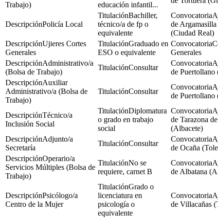
de Tortuera (G
Trabajo)
educación infantil...
Bachiller,
A
Policía Local
técnico/a de fp o
de Argamasilla
equivalente
(Ciudad Real)
Ujieres Cortes
Graduado en
C
Generales
ESO o equivalente
Generales
Administrativo/a
A
Consultar
(Bolsa de Trabajo)
de Puertollano
Auxiliar
A
Administrativo/a (Bolsa de
Consultar
de Puertollano
Trabajo)
Diplomatura
A
Técnico/a
o grado en trabajo
de Tarazona de
Inclusión Social
social
(Albacete)
Adjunto/a
A
Consultar
Secretaría
de Ocaña (Tol
Operario/a
No se
A
Servicios Múltiples (Bolsa de
requiere, carnet B
de Albatana (A
Trabajo)
Grado o
Psicólogo/a
licenciatura en
A
Centro de la Mujer
psicología o
de Villacañas (
equivalente