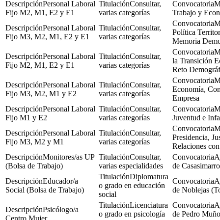
Personal Laboral
Consultar,
M
Fijo M2, M1, E2 y E1
varias categorías
Trabajo y Econ
M
Personal Laboral
Consultar,
Política Territor
Fijo M3, M2, M1, E2 y E1
varias categorías
Memoria Democ
M
Personal Laboral
Consultar,
la Transición E
Fijo M2, M1, E2 y E1
varias categorías
Reto Demográf
M
Personal Laboral
Consultar,
Economía, Com
Fijo M3, M2, M1 y E2
varias categorías
Empresa
Personal Laboral
Consultar,
M
Fijo M1 y E2
varias categorías
Juventud e Inf
M
Personal Laboral
Consultar,
Presidencia, Jus
Fijo M3, M2 y M1
varias categorías
Relaciones con
Monitores/as UP
Consultar,
A
(Bolsa de Trabajo)
varias especialidades
de Casasimarro
Diplomatura
Educador/a
A
o grado en educación
Social (Bolsa de Trabajo)
de Noblejas (T
social
Licenciatura
A
Psicólogo/a
o grado en psicología
de Pedro Muño
Centro Mujer